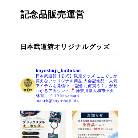
記念品販売運営
日本武道館オリジナルグッズ
koyoshoji_budokan
日本武道館【公式】限定グッズ
ここでしか
買えないオリジナル商品
大会記念品・人気
アイテムを発信中
「記念に何買う？」が見
つかるアカウント
神奈川県大和市中央
林間1-10-19
yamato-
branch@koyoshoji.biz