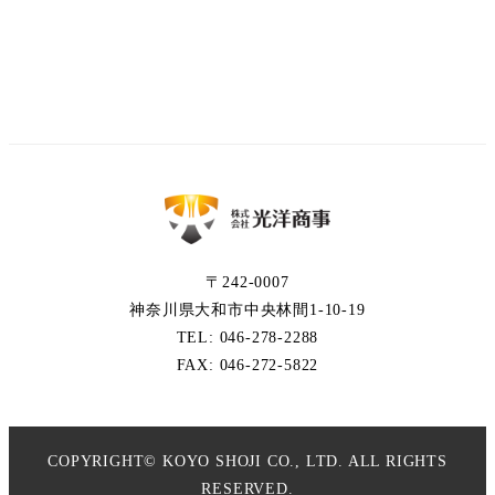
〒242-0007
神奈川県大和市中央林間1-10-19
​​​TEL: 046-278-2288
FAX: 046-272-5822
COPYRIGHT© KOYO SHOJI CO., LTD. ALL RIGHTS
RESERVED.